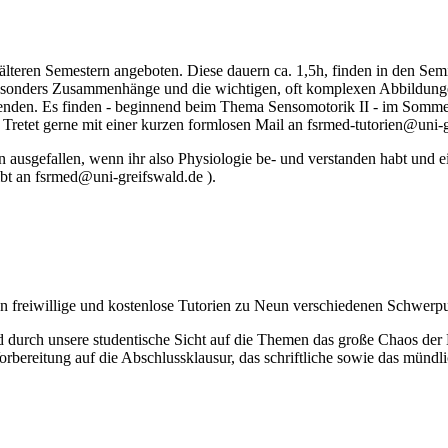
älteren Semestern angeboten. Diese dauern ca. 1,5h, finden in den Sem
 besonders Zusammenhänge und die wichtigen, oft komplexen Abbildun
wenden. Es finden - beginnend beim Thema Sensomotorik II - im Sommer-
etet gerne mit einer kurzen formlosen Mail an fsrmed-tutorien@uni-g
ausgefallen, wenn ihr also Physiologie be- und verstanden habt und 
ibt an fsrmed@uni-greifswald.de ).
n freiwillige und kostenlose Tutorien zu Neun verschiedenen Schwerp
nd durch unsere studentische Sicht auf die Themen das große Chaos de
bereitung auf die Abschlussklausur, das schriftliche sowie das mündl